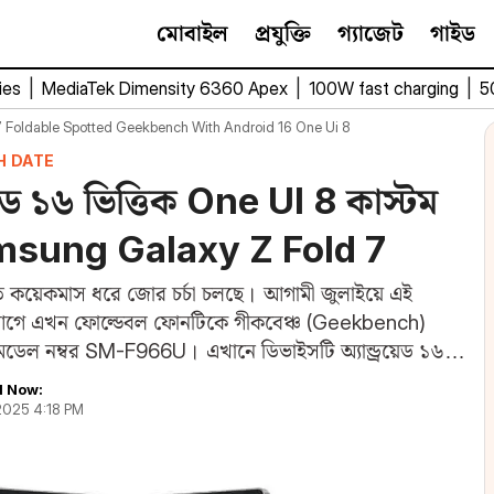
মোবাইল
প্রযুক্তি
গ্যাজেট
গাইড
ies
|
MediaTek Dimensity 6360 Apex
|
100W fast charging
|
5
 Foldable Spotted Geekbench With Android 16 One Ui 8
H DATE
রয়েড ১৬ ভিত্তিক One UI 8 কাস্টম
amsung Galaxy Z Fold 7
কয়েকমাস ধরে জোর চর্চা চলছে। আগামী জুলাইয়ে এই
আগে এখন ফোল্ডেবল ফোনটিকে গীকবেঞ্চ (Geekbench)
ার মডেল নম্বর SM-F966U। এখানে ডিভাইসটি অ্যান্ড্রয়েড ১৬
 Now:
 2025 4:18 PM