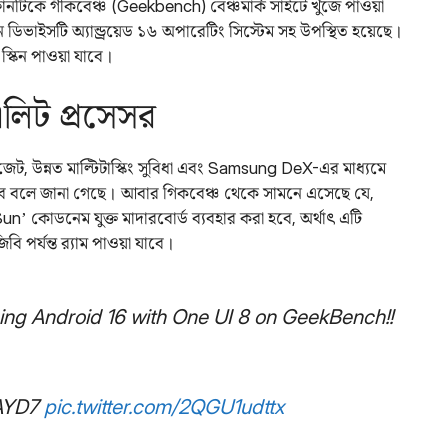
কে গীকবেঞ্চ (Geekbench) বেঞ্চমার্ক সাইটে খুঁজে পাওয়া
ভাইসটি অ্যান্ড্রয়েড ১৬ অপারেটিং সিস্টেম সহ উপস্থিত হয়েছে।
্কিন পাওয়া যাবে।
 এলিট প্রসেসর
 উইজেট, উন্নত মাল্টিটাস্কিং সুবিধা এবং Samsung DeX-এর মাধ্যমে
াকবে বলে জানা গেছে। আবার গিকবেঞ্চ থেকে সামনে এসেছে যে,
’ কোডনেম যুক্ত মাদারবোর্ড ব্যবহার করা হবে, অর্থাৎ এটি
 পর্যন্ত র‌্যাম পাওয়া যাবে।
ing Android 16 with One UI 8 on GeekBench!!
OAYD7
pic.twitter.com/2QGU1udttx