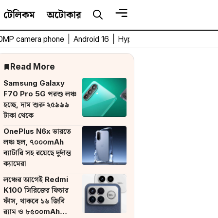
টেলিকম
অটোকার
0MP camera phone
|
Android 16
|
HyperOS 3
|
Bengali Tech 
Read More
Samsung Galaxy
F70 Pro 5G পরশু লঞ্চ
হচ্ছে, দাম শুরু ২৫৯৯৯
টাকা থেকে
OnePlus N6x ভারতে
লঞ্চ হল, ৭০০০mAh
ব্যাটারি সহ রয়েছে দুর্দান্ত
ক্যামেরা
লঞ্চের আগেই Redmi
K100 সিরিজের ফিচার
ফাঁস, থাকবে ১৬ জিবি
র‌্যাম ও ৮৫০০mAh