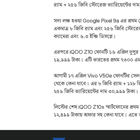
র‌্যাম + ২৫৬ জিবি স্টোরেজ ভ্যারিয়েন্টের দ
সদ্য লঞ্চ হওয়া Google Pixel 9a এর প্রথম 
একমাত্র ৮ জিবি র‌্যাম এবং ২৫৬ জিবি স্টোর
ক্যামেরা এবং ৬.৩ ইঞ্চি ডিসপ্লে।
এরপরে iQOO Z10 ফোনটি ১৬ এপ্রিল দুপুর 
১৯,৯৯৯ টাকা। এটি ভারতের প্রথম ৭৩০০ এমএ
আগামী ১৭ এপ্রিল Vivo V50e ফোনটির সেল শু
থেকে কেনা যাবে। এর ৮ জিবি র‌্যাম + ১২৮ জি
২৫৬ জিবি ভ্যারিয়েন্টের দাম ৩০,৯৯৯ টাকা।
লিস্টের শেষ iQOO Z10x স্মার্টফোনের প্রথম 
১২,৪৯৯ টাকায় অফার সহ কেনা যাবে। এতে