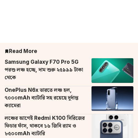
Read More
Samsung Galaxy F70 Pro 5G
পরশু লঞ্চ হচ্ছে, দাম শুরু ২৫৯৯৯ টাকা
থেকে
OnePlus N6x ভারতে লঞ্চ হল,
৭০০০mAh ব্যাটারি সহ রয়েছে দুর্দান্ত
ক্যামেরা
লঞ্চের আগেই Redmi K100 সিরিজের
ফিচার ফাঁস, থাকবে ১৬ জিবি র‌্যাম ও
৮৫০০mAh ব্যাটারি