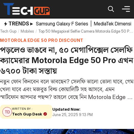
Skip
to
content
TRENDS ▸
Samsung Galaxy F Series
|
MediaTek Dimensi
Tech Gup
Mobiles
Top 50 Megapixel Selfie Camera Motorola Edge 50 Pro Discount Offer Rupees 6700 On Amazon
MOTOROLA EDGE 50 PRO DISCOUNT
পড়লেও ভাঙবে না, ৫০ মেগাপিক্সেল সেলফি
ক্যামেরার Motorola Edge 50 Pro এখন
৬৭০০ টাকা সস্তায়
নতুন ফোন কিনবেন ‌বলে ভাবছেন? সেলফি ভালো তোলা যাবে, গেম
খেলা যাবে এবং মজবুত বিল্ড কোয়ালিটি সহ আসবে, এমন
স্মার্টফোন আপনার পছন্দ? তাহলে বেছে নিন Motorola Edge 50
Pro। এই ডিভাইসে আছে ৫০ মেগাপিক্সেল সেলফি ক্যামেরা, ১৪৪
Updated Now:
WRITTEN BY :
হার্টজ রিফ্রেশ রেটের…
Tech Gup Desk
June 25, 2025 9:13 PM