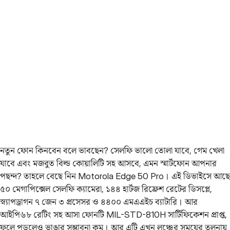
নতুন ফোন কিনবেন ‌বলে ভাবছেন? সেলফি ভালো তোলা যাবে, গেম খেলা
যাবে এবং মজবুত বিল্ড কোয়ালিটি সহ আসবে, এমন স্মার্টফোন আপনার
পছন্দ? তাহলে বেছে নিন Motorola Edge 50 Pro। এই ডিভাইসে আছে
৫০ মেগাপিক্সেল সেলফি ক্যামেরা, ১৪৪ হার্টজ রিফ্রেশ রেটের ডিসপ্লে,
স্ন্যাপড্রাগন ৭ জেন ৩ প্রসেসর ও ৪৪০০ এমএএইচ ব্যাটারি। আর
আইপি৬৮ রেটিং সহ আসা ফোনটি MIL-STD-810H সার্টিফিকেশন প্রাপ্ত,
ফলে পড়লেও ভাঙার সম্ভাবনা কম। আর এটি এখন লঞ্চের সময়ের তুলনায়