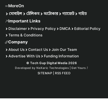
MoreOn
মোবাইল
টেলিকম
অটোকার
গ্যাজেট
গাইড
Important Links
Disclaimer
Privacy Policy
DMCA
Editorial Policy
Terms & Conditions
Company
About Us
Contact Us
Join Our Team
Advertise With Us
Funding Information
© Tech Gup Digital Media 2026
Developed by
NeXaric Technologies | Get Yours
⤴︎
SITEMAP
|
RSS FEED