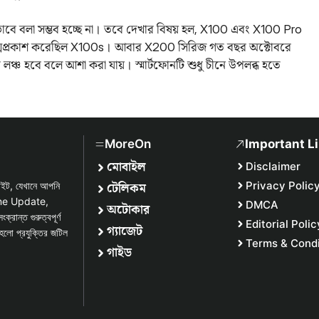
টভাবে বলা সম্ভব হচ্ছে না। তবে দেখার বিষয় হল, X100 এবং X100 Pro
ত্মপ্রকাশ করেছিল X100s। আবার X200 সিরিজ গত বছর অক্টোবরে
্চ হবে বলে আশা করা যায়। স্মার্টফোনটি শুধু চীনে উপলব্ধ হতে
MoreOn
Important L
মোবাইল
Disclaimer
টেলিকম
Privacy Polic
সাইট, যেখানে আপনি
one Update,
DMCA
অটোকার
্ত গুরুত্বপূর্ণ
Editorial Polic
গ্যাজেট
হলো প্রযুক্তির জটিল
Terms & Condi
গাইড