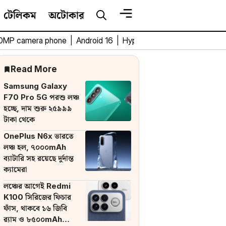
টেলিকম
অটোকার
0MP camera phone
|
Android 16
|
HyperOS 3
|
Bengali Tech 
Read More
Samsung Galaxy
F70 Pro 5G পরশু লঞ্চ
হচ্ছে, দাম শুরু ২৫৯৯৯
টাকা থেকে
OnePlus N6x ভারতে
লঞ্চ হল, ৭০০০mAh
ব্যাটারি সহ রয়েছে দুর্দান্ত
ক্যামেরা
লঞ্চের আগেই Redmi
K100 সিরিজের ফিচার
ফাঁস, থাকবে ১৬ জিবি
র‌্যাম ও ৮৫০০mAh