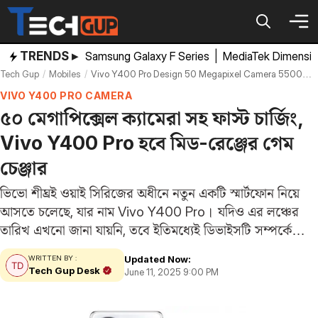
Skip
to
content
TRENDS ▸
Samsung Galaxy F Series
|
MediaTek Dimensi
Tech Gup
Mobiles
Vivo Y400 Pro Design 50 Megapixel Camera 5500mah Battery Specifications Leaked From Amazon Listing
VIVO Y400 PRO CAMERA
৫০ মেগাপিক্সেল ক্যামেরা সহ ফাস্ট চার্জিং,
Vivo Y400 Pro হবে মিড-রেঞ্জের গেম
চেঞ্জার
ভিভো শীঘ্রই ওয়াই সিরিজের অধীনে নতুন একটি স্মার্টফোন নিয়ে
আসতে চলেছে, যার নাম Vivo Y400 Pro। যদিও এর লঞ্চের
তারিখ এখনো জানা যায়নি, তবে ইতিমধ্যেই ডিভাইসটি সম্পর্কে
বিভিন্ন তথ্য ফাঁস হয়েছে। আজ আবার GSMArena তাদের
Updated Now:
WRITTEN BY :
প্রতিবেদনে দাবি করেছে যে, কিছু…
Tech Gup Desk
June 11, 2025 9:00 PM