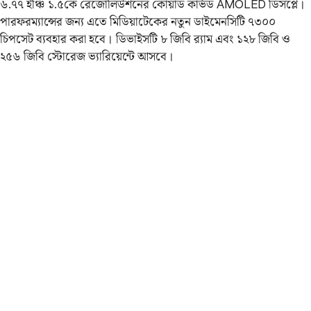
৬.৭৭ ইঞ্চি ১.৫কে রেজোলিউশনের কোয়াড কার্ভড AMOLED ডিসপ্লে।
পারফরম্যান্সের জন্য এতে মিডিয়াটেকের নতুন ডাইমেনসিটি ৭৩০০
চিপসেট ব্যবহার করা হবে। ডিভাইসটি ৮ জিবি র‌্যাম এবং ১২৮ জিবি ও
২৫৬ জিবি স্টোরেজ ভ্যারিয়েন্টে আসবে।