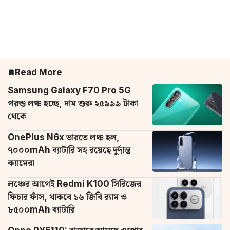
Read More
Samsung Galaxy F70 Pro 5G
পরশু লঞ্চ হচ্ছে, দাম শুরু ২৫৯৯৯ টাকা
থেকে
OnePlus N6x ভারতে লঞ্চ হল,
৭০০০mAh ব্যাটারি সহ রয়েছে দুর্দান্ত
ক্যামেরা
লঞ্চের আগেই Redmi K100 সিরিজের
ফিচার ফাঁস, থাকবে ১৬ জিবি র‌্যাম ও
৮৫০০mAh ব্যাটারি