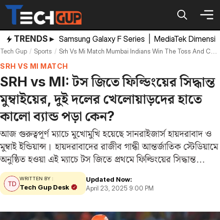
Skip
to
content
TRENDS ▸
Samsung Galaxy F Series
|
MediaTek Dimensi
Tech Gup
Sports
Srh Vs Mi Match Mumbai Indians Win The Toss And Choose To Ball First
SRH VS MI MATCH
SRH vs MI: টস জিতে ফিল্ডিংয়ের সিদ্ধান্ত
মুম্বাইয়ের, দুই দলের খেলোয়াড়দের হাতে
কালো ব্যান্ড পড়া কেন?
আজ গুরুত্বপূর্ণ ম্যাচে মুখোমুখি হয়েছে সানরাইজার্স হায়দরাবাদ ও
মুম্বাই ইন্ডিয়ান্স। হায়দরাবাদের রাজীব গান্ধী আন্তর্জাতিক স্টেডিয়ামে
অনুষ্ঠিত হওয়া এই ম্যাচে টস জিতে প্রথমে ফিল্ডিংয়ের সিদ্ধান্ত
নিয়েছে মুম্বাই। ফলে‌‌ প্রথমে ব্যাট করবে হায়দরাবাদ। মঙ্গলবার
Updated Now:
WRITTEN BY :
পাহালগাম সন্ত্রাসী হামলার শিকারদের প্রতি শ্রদ্ধা জানাতে
Tech Gup Desk
April 23, 2025 9:00 PM
আজকের…