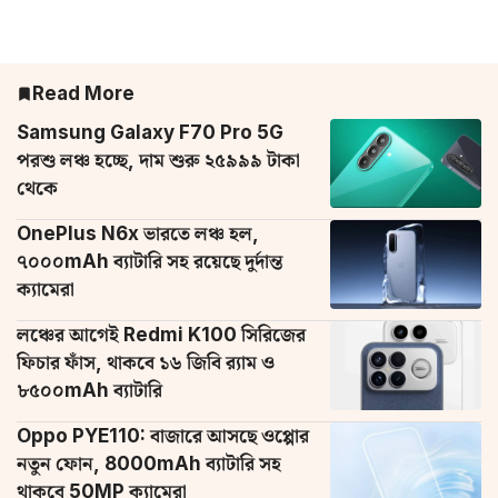
Read More
Samsung Galaxy F70 Pro 5G
পরশু লঞ্চ হচ্ছে, দাম শুরু ২৫৯৯৯ টাকা
থেকে
OnePlus N6x ভারতে লঞ্চ হল,
৭০০০mAh ব্যাটারি সহ রয়েছে দুর্দান্ত
ক্যামেরা
লঞ্চের আগেই Redmi K100 সিরিজের
ফিচার ফাঁস, থাকবে ১৬ জিবি র‌্যাম ও
৮৫০০mAh ব্যাটারি
Oppo PYE110: বাজারে আসছে ওপ্পোর
নতুন ফোন, 8000mAh ব্যাটারি সহ
থাকবে 50MP ক্যামেরা