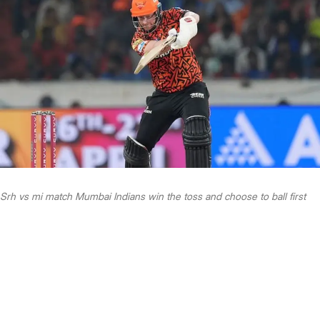
Srh vs mi match Mumbai Indians win the toss and choose to ball first