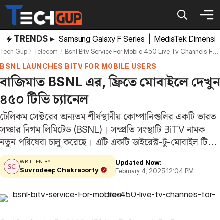
Skip
to
content
TRENDS ▸
Samsung Galaxy F Series
|
MediaTek Dimensi
Tech Gup
Telecom
Bsnl Bitv Service For Mobile 450 Live Tv Channels For Free
BSNL LAUNCHES BITV FOR MOBILE USERS
বাজিমাত BSNL এর, ফ্রিতে মোবাইলে দেখুন
৪৫০ টিভি চ্যানেল
টেলিকম সেক্টরের অন্যতম শীর্ষস্থানীয় কোম্পানিগুলির একটি ভারত
সঞ্চার নিগম লিমিটেড (BSNL)। সম্প্রতি সংস্থাটি BiTV নামক
নতুন পরিষেবা চালু করেছে। এটি একটি ডাইরেক্ট-টু-মোবাইল টিভি
পরিষেবা, যার অধীনে ৪৫০টির বেশি লাইভ টিভি চ্যানেল মোবাইলে
Updated Now:
WRITTEN BY :
দেখা যাবে। বেসরকারি কোম্পানি OTT Play-এর সাথে
Suvrodeep Chakraborty
February 4, 2025 12:04 PM
অংশীদারিত্বে,…