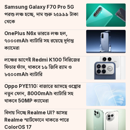
Samsung Galaxy F70 Pro 5G
পরশু লঞ্চ হচ্ছে, দাম শুরু ২৫৯৯৯ টাকা
থেকে
OnePlus N6x ভারতে লঞ্চ হল,
৭০০০mAh ব্যাটারি সহ রয়েছে দুর্দান্ত
ক্যামেরা
লঞ্চের আগেই Redmi K100 সিরিজের
ফিচার ফাঁস, থাকবে ১৬ জিবি র‌্যাম ও
৮৫০০mAh ব্যাটারি
Oppo PYE110: বাজারে আসছে ওপ্পোর
নতুন ফোন, 8000mAh ব্যাটারি সহ
থাকবে 50MP ক্যামেরা
বিদায় নিচ্ছে Realme UI? আসন্ন
Realme স্মার্টফোনে থাকতে পারে
ColorOS 17