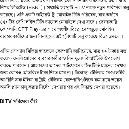
টেলিকম সেক্টরের অন্যতম শীর্ষস্থানীয় কোম্পানিগুলির একটি ভারত সঞ্চার
নিগম লিমিটেড (BSNL)। সম্প্রতি সংস্থাটি BiTV নামক নতুন পরিষেবা চালু
করেছে। এটি একটি ডাইরেক্ট-টু-মোবাইল টিভি পরিষেবা, যার অধীনে
৪৫০টির বেশি লাইভ টিভি চ্যানেল মোবাইলে দেখা যাবে। বেসরকারি
কোম্পানি OTT Play-এর সাথে অংশীদারিত্বে, দেশজুড়ে মোবাইল
ব্যবহারকারীদের জন্য বিনামূল্যে এই সুবিধাটি চালু করেছে বিএসএনএল।
এদিন সোশ্যাল মিডিয়া হ্যান্ডেলে কোম্পানি জানিয়েছে, মাত্র ৯৯ টাকার সস্তা
ভয়েস-ওনলি প্ল্যানের ব্যবহারকারীরাও বিনামূল্যে বিআইটিভি উপভোগ
করতে পারবেন। গ্রাহকদের তাদের স্মার্টফোনে লাইভ টিভি চ্যানেল দেখার
জন্য কোনও অতিরিক্ত টাকা দিতে হবে না। উল্লেখ্য, টেলিকম রেগুলেটরি
অথরিটি অফ ইন্ডিয়া বা ট্রাই, টেলিকম কোম্পানিগুলিকে কম দামে ভয়েস-
অনলি প্ল্যান চালু করার নির্দেশ দেওয়ার পর এই সিদ্ধান্ত নেওয়া হয়েছে।
BiTV পরিষেবা কী?