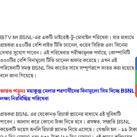
BiTV হল BSNL-এর একটি ডাইরেক্ট-টু-মোবাইল পরিষেবা। যার মাধ্যমে
গ্রাহকরা ৪৫০টির বেশি লাইভ টিভি চ্যানেল, ওয়েব সিরিজ এবং সিনেমা
দেখার সুযোগ পাবেন। এই পরিষেবার পরীক্ষামূলক পর্যায়ে, কোম্পানিটি
৩০০টির বেশি বিনামূল্যে টিভি চ্যানেল অফার করেছে। এখন এই
পরিষেবাটি সমস্ত BSNL সিম কার্ডের সাথে সম্পূর্ণরূপে সংহত করা হয়েছে
বলে জানা গিয়েছে।
আরও পড়ুনঃ
মহাকুম্ভ মেলার শরণার্থীদের বিনামূল্যে সিম দিচ্ছে BSNL,
লক্ষ্য নিরবিচ্ছিন্ন পরিষেবা
গ্রাহকরা BSNL এর যেকোনও রিচার্জ প্ল্যানের মাধ্যমে এই সুবিধাটি
পাবেন। আলাদা করে কোনো টাকা দিতে হবে। প্রসঙ্গত, সম্প্রতি BSNL
কয়েকটি ভয়েস অনলি রিচার্জ প্ল্যানও নিয়ে এসেছে। যেগুলি হল – ৯৯ টাকা
(১৭ দিন মেয়াদ) এবং ৪৩৯ টাকা (৯০ দিন মেয়াদ)। এই প্ল্যানে কলিংয়ের