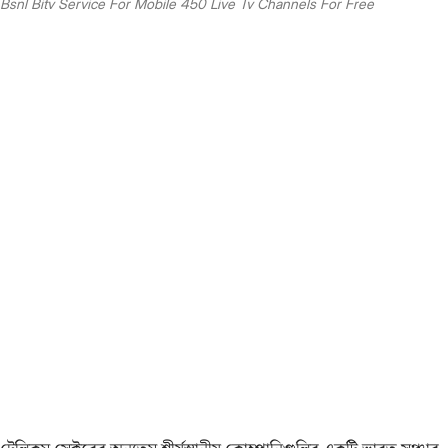
Bsnl Bitv Service For Mobile 450 Live Tv Channels For Free