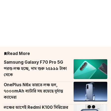
Read More
Samsung Galaxy F70 Pro 5G
পরশু লঞ্চ হচ্ছে, দাম শুরু ২৫৯৯৯ টাকা
থেকে
OnePlus N6x ভারতে লঞ্চ হল,
৭০০০mAh ব্যাটারি সহ রয়েছে দুর্দান্ত
ক্যামেরা
লঞ্চের আগেই Redmi K100 সিরিজের