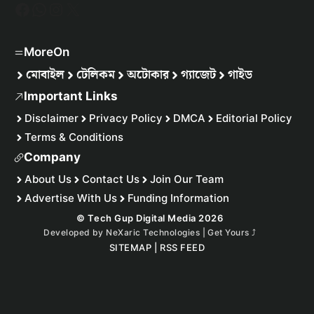
Facebook
WhatsApp
Instagram
X
MoreOn
মোবাইল
টেলিকম
অটোকার
গ্যাজেট
গাইড
Important Links
Disclaimer
Privacy Policy
DMCA
Editorial Policy
Terms & Conditions
Company
About Us
Contact Us
Join Our Team
Advertise With Us
Funding Information
© Tech Gup Digital Media 2026
Developed by
NeXaric Technologies | Get Yours
⤴︎
SITEMAP
|
RSS FEED