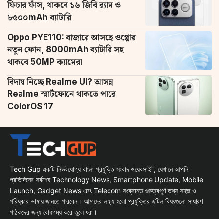
ফিচার ফাঁস, থাকবে ১৬ জিবি র‌্যাম ও
৮৫০০mAh ব্যাটারি
Oppo PYE110: বাজারে আসছে ওপ্পোর
নতুন ফোন, 8000mAh ব্যাটারি সহ
থাকবে 50MP ক্যামেরা
বিদায় নিচ্ছে Realme UI? আসন্ন
Realme স্মার্টফোনে থাকতে পারে
ColorOS 17
Tech Gup একটি নির্ভরযোগ্য বাংলা প্রযুক্তি সংবাদ ওয়েবসাইট, যেখানে আপনি
প্রতিদিনের সর্বশেষ Technology News, Smartphone Update, Mobile
Launch, Gadget News এবং Telecom সংক্রান্ত গুরুত্বপূর্ণ তথ্য সহজ ও
পরিষ্কার ভাষায় জানতে পারবেন। আমাদের লক্ষ্য হলো প্রযুক্তির জটিল বিষয়গুলো সাধারণ
পাঠকদের জন্য বোধগম্য করে তুলে ধরা।