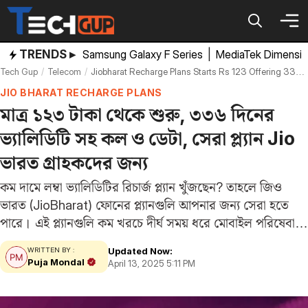
Skip
to
content
TRENDS ▸
Samsung Galaxy F Series
|
MediaTek Dimensi
Tech Gup
Telecom
Jiobharat Recharge Plans Starts Rs 123 Offering 336 Days Validity 168gb Data
JIO BHARAT RECHARGE PLANS
মাত্র ১২৩ টাকা থেকে শুরু, ৩৩৬ দিনের
ভ্যালিডিটি সহ কল ও ডেটা, সেরা প্ল্যান Jio
ভারত গ্রাহকদের জন্য
কম দামে লম্বা ভ্যালিডিটির রিচার্জ প্ল্যান খুঁজছেন? তাহলে জিও
ভারত (JioBharat) ফোনের প্ল্যানগুলি আপনার জন্য সেরা হতে
পারে। এই প্ল্যানগুলি কম খরচে দীর্ঘ সময় ধরে মোবাইল পরিষেবা
দেয়। জিও ভারতের এই প্ল্যানগুলিতে পাওয়া যায় ৩৩৬ দিন পর্যন্ত
Updated Now:
WRITTEN BY :
ভ্যালিডিটি এবং প্রতিদিন…
Puja Mondal
April 13, 2025 5:11 PM