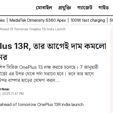
মোবাইল
প্রযুক্তি
গ্যাজেট
গাইড
ies
|
MediaTek Dimensity 6360 Apex
|
100W fast charging
|
5
 Ahead Of Tomorrow Oneplus 13r India Launch
ePlus 13R, তার আগেই দাম কমলো
ের
াগশিপ সিরিজ OnePlus 13 লঞ্চ করতে চলেছে। 7 জানুয়ারী
্লাস 13R এর উপর থেকে পর্দা সরানো হবে। তবে তার আগে
পর বাম্পার ছাড়ের ঘোষণা করল…
 Now:
6, 2025 11:47 PM