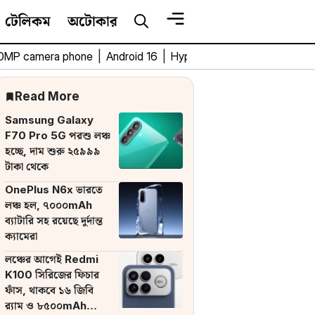
টেলিকম
অটোকার
0MP camera phone
|
Android 16
|
HyperOS 3
|
Bengali Tech 
Read More
Samsung Galaxy
F70 Pro 5G পরশু লঞ্চ
হচ্ছে, দাম শুরু ২৫৯৯৯
টাকা থেকে
OnePlus N6x ভারতে
লঞ্চ হল, ৭০০০mAh
ব্যাটারি সহ রয়েছে দুর্দান্ত
ক্যামেরা
লঞ্চের আগেই Redmi
K100 সিরিজের ফিচার
ফাঁস, থাকবে ১৬ জিবি
র‌্যাম ও ৮৫০০mAh