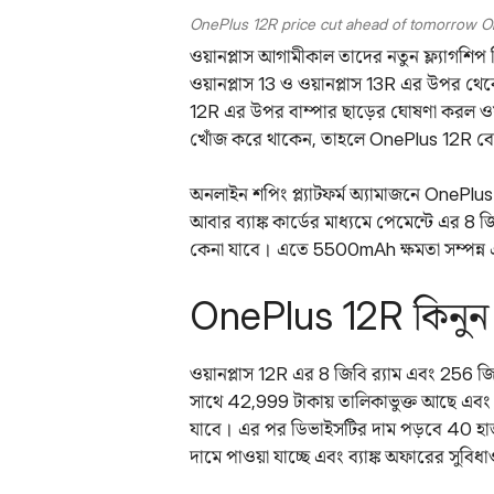
OnePlus 12R price cut ahead of tomorrow O
ওয়ানপ্লাস আগামীকাল তাদের নতুন ফ্ল্যাগশি
ওয়ানপ্লাস 13 ও ওয়ানপ্লাস 13R এর উপর 
12R এর উপর বাম্পার ছাড়ের ঘোষণা করল ওয
খোঁজ করে থাকেন, তাহলে OnePlus 12R বে
অনলাইন শপিং প্ল্যাটফর্ম অ্যামাজনে OnePl
আবার ব্যাঙ্ক কার্ডের মাধ্যমে পেমেন্টে এর 8 
কেনা যাবে। এতে 5500mAh ক্ষমতা সম্পন্ন একট
OnePlus 12R কিনুন ব
ওয়ানপ্লাস 12R এর 8 জিবি র‌্যাম এবং 256 জিব
সাথে 42,999 টাকায় তালিকাভুক্ত আছে এবং নির
যাবে। এর পর ডিভাইসটির দাম পড়বে 40 হাজ
দামে পাওয়া যাচ্ছে এবং ব্যাঙ্ক অফারের সুবিধ