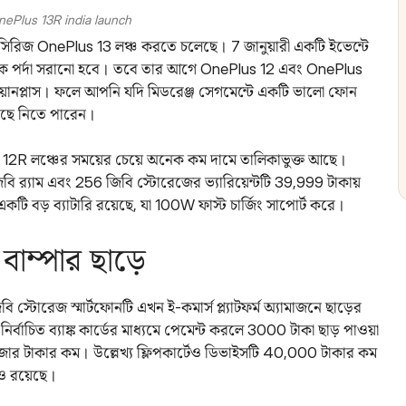
nePlus 13R india launch
প সিরিজ OnePlus 13 লঞ্চ করতে চলেছে। 7 জানুয়ারী একটি ইভেন্টে
থেকে পর্দা সরানো হবে। তবে তার আগে OnePlus 12 এবং OnePlus
়ানপ্লাস। ফলে আপনি যদি মিডরেঞ্জ সেগমেন্টে একটি ভালো ফোন
ছে নিতে পারেন।
us 12R লঞ্চের সময়ের চেয়ে অনেক কম দামে তালিকাভুক্ত আছে।
জিবি র‌্যাম এবং 256 জিবি স্টোরেজের ভ্যারিয়েন্টটি 39,999 টাকায়
ি বড় ব্যাটারি রয়েছে, যা 100W ফাস্ট চার্জিং সাপোর্ট করে।
াম্পার ছাড়ে
ি স্টোরেজ স্মার্টফোনটি এখন ই-কমার্স প্ল্যাটফর্ম অ্যামাজনে ছাড়ের
্বাচিত ব্যাঙ্ক কার্ডের মাধ্যমে পেমেন্ট করলে 3000 টাকা ছাড় পাওয়া
ার টাকার কম। উল্লেখ্য ফ্লিপকার্টেও ডিভাইসটি 40,000 টাকার কম
াও রয়েছে।