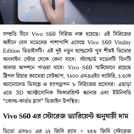
সম্প্রতি চীনে Vivo S60 সিরিজ লঞ্চ হয়েছে। এই সিরিজের
অধীনে বেস মডেলের পাশাপাশি এসেছে Vivo S60 Vitality
Edition ডিভাইসটি। এই দুই নতুন হ্যান্ডসেট খুব শীঘ্রই ভিভোর
অনলাইন স্টোর থেকে কেনা যাবে। স্ট্যান্ডার্ড মডেলটি তিনটি
কালার অপশনে পাওয়া যাবে। Vivo S60 স্মার্টফোনে রয়েছে
ট্রিপল রিয়ার ক্যামেরা সেটআপ, ৭২০০ এমএএইচ ব্যাটারি, ১.৫কে
অ্যামোলেড ডিসপ্লে ও স্ন্যাপড্রাগন ৮ সিরিজের প্রসেসর। এছাড়া
এতে 3D আল্ট্রাসোনিক ফিঙ্গারপ্রিন্ট স্ক্যানার এবং ইউনিবডি
“কোল্ড-কার্ভড গ্লাস” ডিজাইন উপস্থিত।
Vivo S60 এর স্টোরেজ ভ্যারিয়েন্ট অনুযায়ী দাম
ভিভো এস৬০ এর ১২ জিবি র‌্যাম + ২৫৬ জিবি স্টোরেজ