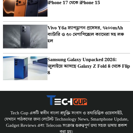
iPhone 17 থেকে iPhone 15
Vivo Y6a স্ন্যাপড্রাগন প্রসেসর, ৭২০০mAh
ব্যাটারি ও ৫০ মেগাপিক্সেল ক্যামেরা সহ লঞ্চ
হল
Samsung Galaxy Unpacked 2026:
জুলাইয়ে আসছে Galaxy Z Fold 8 থেকে Flip
8
Tech Gup একটি স্বাধীন বাংলা প্রযুক্তি সংবাদ ও তথ্যভিত্তিক ওয়েবসাইট,
যেখানে পাঠকদের জন্য লেটেস্ট Technology News, Smartphone Update,
Gadget Reviews এবং Telecom সংক্রান্ত গুরুত্বপূর্ণ তথ্য সহজ ভাষায় প্রকাশ
করা হয়।