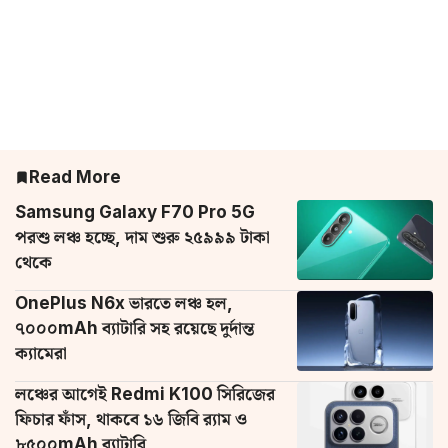
Read More
Samsung Galaxy F70 Pro 5G
পরশু লঞ্চ হচ্ছে, দাম শুরু ২৫৯৯৯ টাকা
থেকে
OnePlus N6x ভারতে লঞ্চ হল,
৭০০০mAh ব্যাটারি সহ রয়েছে দুর্দান্ত
ক্যামেরা
লঞ্চের আগেই Redmi K100 সিরিজের
ফিচার ফাঁস, থাকবে ১৬ জিবি র‌্যাম ও
৮৫০০mAh ব্যাটারি