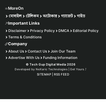
MoreOn
মোবাইল
টেলিকম
অটোকার
গ্যাজেট
গাইড
Important Links
Disclaimer
Privacy Policy
DMCA
Editorial Policy
Terms & Conditions
Company
About Us
Contact Us
Join Our Team
Advertise With Us
Funding Information
© Tech Gup Digital Media 2026
Developed by
NeXaric Technologies | Get Yours
⤴︎
SITEMAP
|
RSS FEED