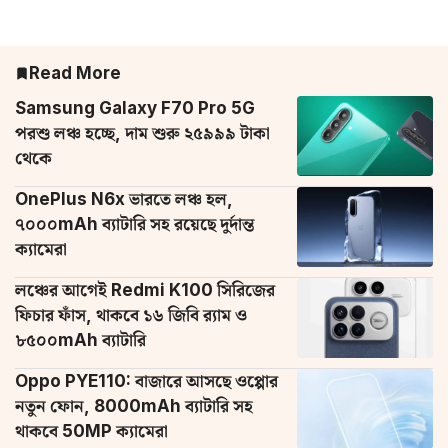
Read More
Samsung Galaxy F70 Pro 5G
পরশু লঞ্চ হচ্ছে, দাম শুরু ২৫৯৯৯ টাকা
থেকে
OnePlus N6x ভারতে লঞ্চ হল,
৭০০০mAh ব্যাটারি সহ রয়েছে দুর্দান্ত
ক্যামেরা
লঞ্চের আগেই Redmi K100 সিরিজের
ফিচার ফাঁস, থাকবে ১৬ জিবি র‌্যাম ও
৮৫০০mAh ব্যাটারি
Oppo PYE110: বাজারে আসছে ওপ্পোর
নতুন ফোন, 8000mAh ব্যাটারি সহ
থাকবে 50MP ক্যামেরা