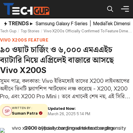
Skip
to
content
TRENDS ▸
Samsung Galaxy F Series
|
MediaTek Dimensi
Tech Gup
Top Stories
Vivo X200s Officially Confirmed To Feature Dimensity 9400 Bypass Charging Wireless Charging Sup 26 03
VIVO X200S FEATURE
৯০ ওয়াট চার্জিং ও ৬,০০০ এমএএইচ
ব্যাটারি নিয়ে এপ্রিলেই বাজারে আসছে
Vivo X200S
সুমন পাত্র, কলকাতা: Vivo ইতিমধ্যেই তাদের X200 লাইনআপের
অধীনে তিনটি ফ্ল্যাগশিপ স্মার্টফোন লঞ্চ করেছে - X200, X200
Pro, এবং X200 Pro Mini। তবে এখানেই শেষ নয়, এই সিরিজে
আরও কিছু প্রিমিয়াম ফোন আসবে বলে শোনা যাচ্ছে। আপকামিং
Updated Now:
WRITTEN BY :
মডেলগুলির মধ্যে অন্যতম…
Suman Patra
March 26, 2025 5:14 PM