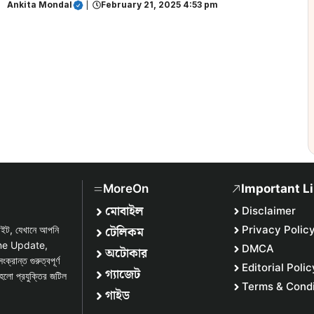
Ankita Mondal
|
February 21, 2025 4:53 pm
MoreOn
Important L
মোবাইল
Disclaimer
টেলিকম
Privacy Polic
সাইট, যেখানে আপনি
one Update,
DMCA
অটোকার
্ত গুরুত্বপূর্ণ
Editorial Polic
গ্যাজেট
হলো প্রযুক্তির জটিল
Terms & Condi
গাইড