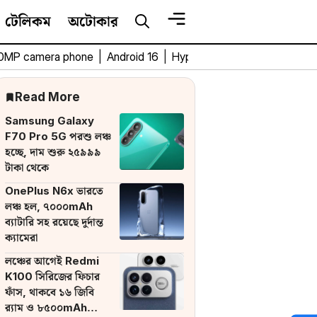
টেলিকম
অটোকার
0MP camera phone
|
Android 16
|
HyperOS 3
|
Bengali Tech 
Read More
Samsung Galaxy
F70 Pro 5G পরশু লঞ্চ
হচ্ছে, দাম শুরু ২৫৯৯৯
টাকা থেকে
OnePlus N6x ভারতে
লঞ্চ হল, ৭০০০mAh
ব্যাটারি সহ রয়েছে দুর্দান্ত
ক্যামেরা
লঞ্চের আগেই Redmi
K100 সিরিজের ফিচার
ফাঁস, থাকবে ১৬ জিবি
র‌্যাম ও ৮৫০০mAh