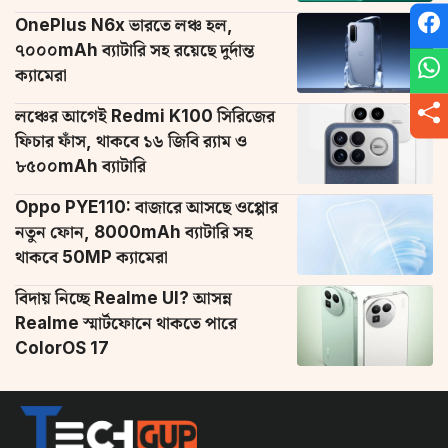
OnePlus N6x ভারতে লঞ্চ হল,
৭০০০mAh ব্যাটারি সহ রয়েছে দুর্দান্ত
ক্যামেরা
লঞ্চের আগেই Redmi K100 সিরিজের
ফিচার ফাঁস, থাকবে ১৬ জিবি র‌্যাম ও
৮৫০০mAh ব্যাটারি
Oppo PYE110: বাজারে আসছে ওপ্পোর
নতুন ফোন, 8000mAh ব্যাটারি সহ
থাকবে 50MP ক্যামেরা
বিদায় নিচ্ছে Realme UI? আসন্ন
Realme স্মার্টফোনে থাকতে পারে
ColorOS 17