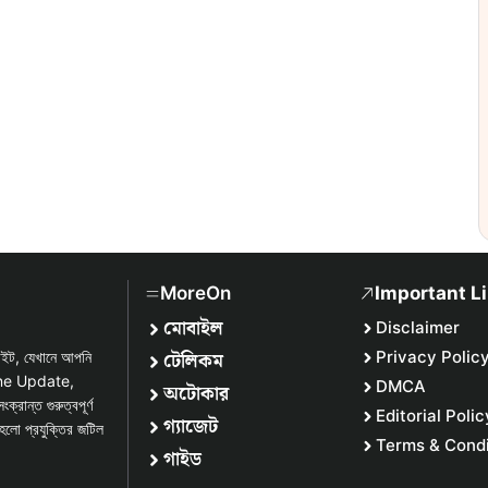
MoreOn
Important L
মোবাইল
Disclaimer
টেলিকম
Privacy Polic
সাইট, যেখানে আপনি
one Update,
DMCA
অটোকার
্ত গুরুত্বপূর্ণ
Editorial Polic
গ্যাজেট
হলো প্রযুক্তির জটিল
Terms & Condi
গাইড