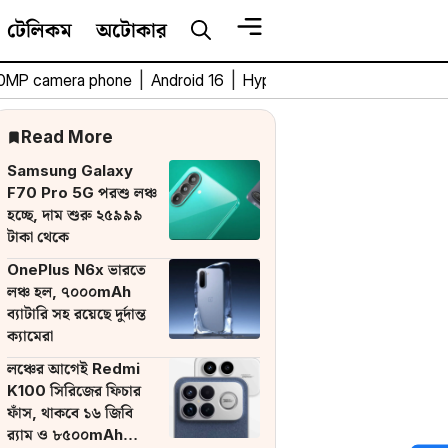
টেলিকম
অটোকার
0MP camera phone
|
Android 16
|
HyperOS 3
|
Bengali Tech 
Read More
Samsung Galaxy
F70 Pro 5G পরশু লঞ্চ
হচ্ছে, দাম শুরু ২৫৯৯৯
টাকা থেকে
OnePlus N6x ভারতে
লঞ্চ হল, ৭০০০mAh
ব্যাটারি সহ রয়েছে দুর্দান্ত
ক্যামেরা
লঞ্চের আগেই Redmi
K100 সিরিজের ফিচার
ফাঁস, থাকবে ১৬ জিবি
র‌্যাম ও ৮৫০০mAh