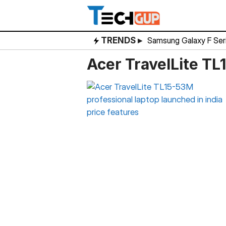
Skip
to
content
TRENDS ▸
Samsung Galaxy F Ser
Acer TravelLite T