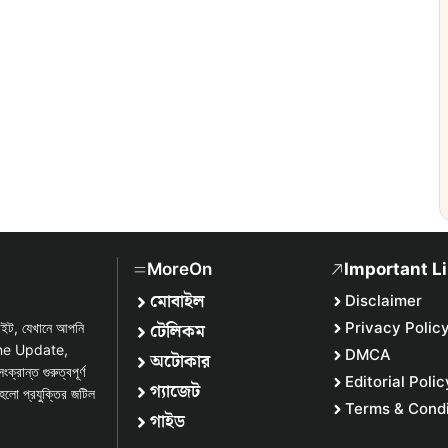
MoreOn
Important L
মোবাইল
Disclaimer
টেলিকম
Privacy Polic
সাইট, যেখানে আপনি
one Update,
DMCA
অটোকার
্ত গুরুত্বপূর্ণ
Editorial Polic
গ্যাজেট
হলো প্রযুক্তির জটিল
Terms & Condi
গাইড