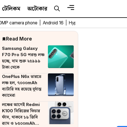
টেলিকম
অটোকার
0MP camera phone
|
Android 16
|
HyperOS 3
|
Bengali Tech 
Read More
Samsung Galaxy
F70 Pro 5G পরশু লঞ্চ
হচ্ছে, দাম শুরু ২৫৯৯৯
টাকা থেকে
OnePlus N6x ভারতে
লঞ্চ হল, ৭০০০mAh
ব্যাটারি সহ রয়েছে দুর্দান্ত
ক্যামেরা
লঞ্চের আগেই Redmi
K100 সিরিজের ফিচার
ফাঁস, থাকবে ১৬ জিবি
র‌্যাম ও ৮৫০০mAh