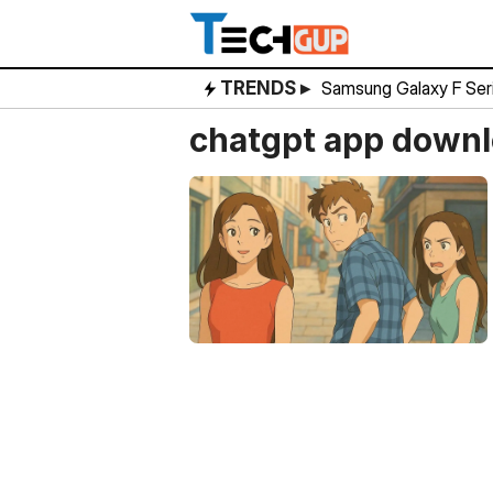
Skip
to
content
TRENDS ▸
Samsung Galaxy F Ser
chatgpt app down