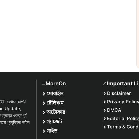
MoreOn
Important L
মোবাইল
Disclaimer
টেলিকম
Privacy Polic
সাইট, যেখানে আপনি
one Update,
DMCA
অটোকার
্ত গুরুত্বপূর্ণ
Editorial Polic
গ্যাজেট
হলো প্রযুক্তির জটিল
Terms & Condi
গাইড