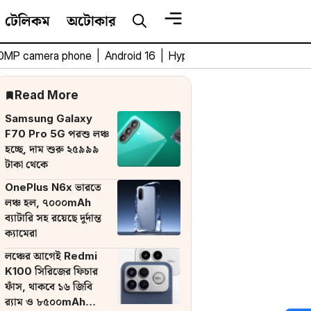
টেলিকম
অটোকার
0MP camera phone
|
Android 16
|
HyperOS 3
|
Bengali Tech 
Read More
Samsung Galaxy
F70 Pro 5G পরশু লঞ্চ
হচ্ছে, দাম শুরু ২৫৯৯৯
টাকা থেকে
OnePlus N6x ভারতে
লঞ্চ হল, ৭০০০mAh
ব্যাটারি সহ রয়েছে দুর্দান্ত
ক্যামেরা
লঞ্চের আগেই Redmi
K100 সিরিজের ফিচার
ফাঁস, থাকবে ১৬ জিবি
র‌্যাম ও ৮৫০০mAh