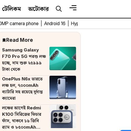
টেলিকম
অটোকার
0MP camera phone
|
Android 16
|
HyperOS 3
|
Bengali Tech 
Read More
Samsung Galaxy
F70 Pro 5G পরশু লঞ্চ
হচ্ছে, দাম শুরু ২৫৯৯৯
টাকা থেকে
OnePlus N6x ভারতে
লঞ্চ হল, ৭০০০mAh
ব্যাটারি সহ রয়েছে দুর্দান্ত
ক্যামেরা
লঞ্চের আগেই Redmi
K100 সিরিজের ফিচার
ফাঁস, থাকবে ১৬ জিবি
র‌্যাম ও ৮৫০০mAh