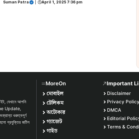
Suman Patra
|
April 1, 2025 7:36 pm
MoreOn
Important L
মোবাইল
Disclaimer
টেলিকম
Privacy Polic
সাইট, যেখানে আপনি
one Update,
DMCA
অটোকার
্ত গুরুত্বপূর্ণ
Editorial Polic
গ্যাজেট
হলো প্রযুক্তির জটিল
Terms & Condi
গাইড