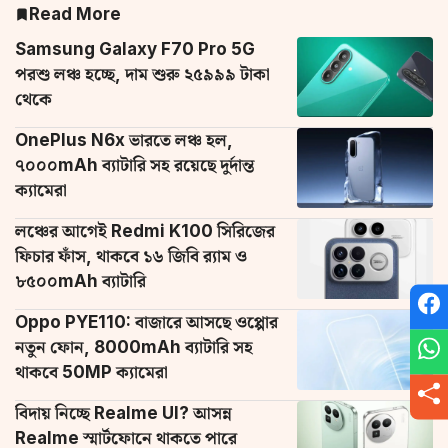
Read More
Samsung Galaxy F70 Pro 5G
পরশু লঞ্চ হচ্ছে, দাম শুরু ২৫৯৯৯ টাকা
থেকে
OnePlus N6x ভারতে লঞ্চ হল,
৭০০০mAh ব্যাটারি সহ রয়েছে দুর্দান্ত
ক্যামেরা
লঞ্চের আগেই Redmi K100 সিরিজের
ফিচার ফাঁস, থাকবে ১৬ জিবি র‌্যাম ও
৮৫০০mAh ব্যাটারি
Oppo PYE110: বাজারে আসছে ওপ্পোর
নতুন ফোন, 8000mAh ব্যাটারি সহ
থাকবে 50MP ক্যামেরা
বিদায় নিচ্ছে Realme UI? আসন্ন
Realme স্মার্টফোনে থাকতে পারে