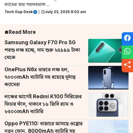
ক্যামেরা আর পারফরম্যান্স ...
Tech Gup Desk
|
July 23, 2025 9:02 am
Read More
Samsung Galaxy F70 Pro 5G
পরশু লঞ্চ হচ্ছে, দাম শুরু ২৫৯৯৯ টাকা
থেকে
OnePlus N6x ভারতে লঞ্চ হল,
৭০০০mAh ব্যাটারি সহ রয়েছে দুর্দান্ত
ক্যামেরা
লঞ্চের আগেই Redmi K100 সিরিজের
ফিচার ফাঁস, থাকবে ১৬ জিবি র‌্যাম ও
৮৫০০mAh ব্যাটারি
Oppo PYE110: বাজারে আসছে ওপ্পোর
নতুন ফোন, 8000mAh ব্যাটারি সহ