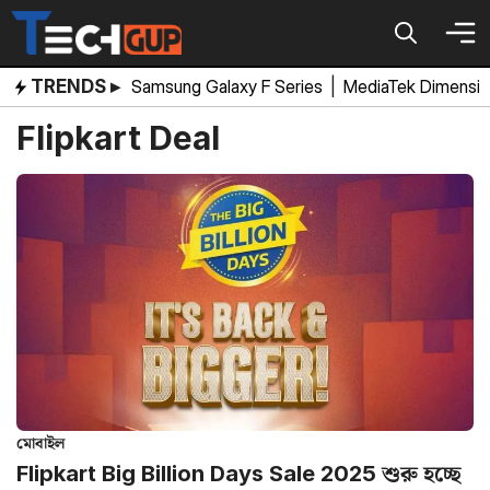
Skip
to
content
TRENDS ▸
Samsung Galaxy F Series
|
MediaTek Dimensi
Flipkart Deal
মোবাইল
Flipkart Big Billion Days Sale 2025 শুরু হচ্ছে