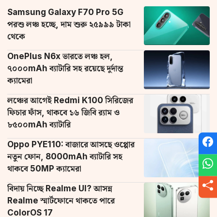
Samsung Galaxy F70 Pro 5G
পরশু লঞ্চ হচ্ছে, দাম শুরু ২৫৯৯৯ টাকা
থেকে
OnePlus N6x ভারতে লঞ্চ হল,
৭০০০mAh ব্যাটারি সহ রয়েছে দুর্দান্ত
ক্যামেরা
লঞ্চের আগেই Redmi K100 সিরিজের
ফিচার ফাঁস, থাকবে ১৬ জিবি র‌্যাম ও
৮৫০০mAh ব্যাটারি
Oppo PYE110: বাজারে আসছে ওপ্পোর
নতুন ফোন, 8000mAh ব্যাটারি সহ
থাকবে 50MP ক্যামেরা
বিদায় নিচ্ছে Realme UI? আসন্ন
Realme স্মার্টফোনে থাকতে পারে
ColorOS 17