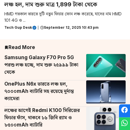
লঞ্চ হল, দাম শুরু মাত্র 1,899 টাকা থেকে
HMD গতকাল ভারতে দুটি নতুন ফিচার ফোন লঞ্চ করেছে, যাদের নাম HMD
101 4G ও ...
Tech Gup Desk
|
September 12, 2025 10:43 pm
Read More
Samsung Galaxy F70 Pro 5G
পরশু লঞ্চ হচ্ছে, দাম শুরু ২৫৯৯৯ টাকা
থেকে
OnePlus N6x ভারতে লঞ্চ হল,
৭০০০mAh ব্যাটারি সহ রয়েছে দুর্দান্ত
ক্যামেরা
লঞ্চের আগেই Redmi K100 সিরিজের
ফিচার ফাঁস, থাকবে ১৬ জিবি র‌্যাম ও
৮৫০০mAh ব্যাটারি