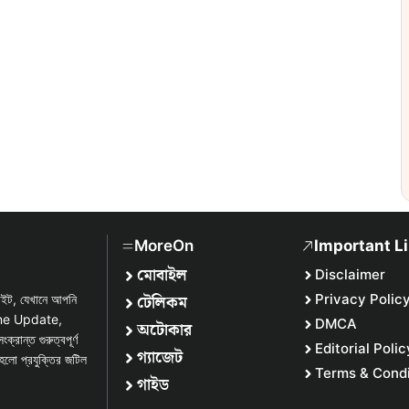
MoreOn
Important L
মোবাইল
Disclaimer
টেলিকম
Privacy Polic
সাইট, যেখানে আপনি
one Update,
DMCA
অটোকার
্ত গুরুত্বপূর্ণ
Editorial Polic
গ্যাজেট
হলো প্রযুক্তির জটিল
Terms & Condi
গাইড