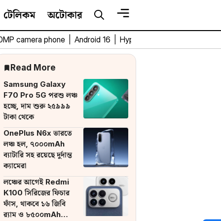
টেলিকম
অটোকার
0MP camera phone
|
Android 16
|
HyperOS 3
|
Bengali Tech 
Read More
Samsung Galaxy
F70 Pro 5G পরশু লঞ্চ
হচ্ছে, দাম শুরু ২৫৯৯৯
টাকা থেকে
OnePlus N6x ভারতে
লঞ্চ হল, ৭০০০mAh
ব্যাটারি সহ রয়েছে দুর্দান্ত
ক্যামেরা
লঞ্চের আগেই Redmi
K100 সিরিজের ফিচার
ফাঁস, থাকবে ১৬ জিবি
র‌্যাম ও ৮৫০০mAh