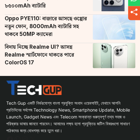
৮৫০০mAh ব্যাটারি
Oppo PYE110: বাজারে আসছে ওপ্পোর
নতুন ফোন, 8000mAh ব্যাটারি সহ
থাকবে 50MP ক্যামেরা
বিদায় নিচ্ছে Realme UI? আসন্ন
Realme স্মার্টফোনে থাকতে পারে
ColorOS 17
Tech Gup একটি নির্ভরযোগ্য বাংলা প্রযুক্তি সংবাদ ওয়েবসাইট, যেখানে আপনি
প্রতিদিনের সর্বশেষ Technology News, Smartphone Update, Mobile
Launch, Gadget News এবং Telecom সংক্রান্ত গুরুত্বপূর্ণ তথ্য সহজ ও
পরিষ্কার ভাষায় জানতে পারবেন। আমাদের লক্ষ্য হলো প্রযুক্তির জটিল বিষয়গুলো সাধারণ
পাঠকদের জন্য বোধগম্য করে তুলে ধরা।
Facebook
WhatsApp
Instagram
X