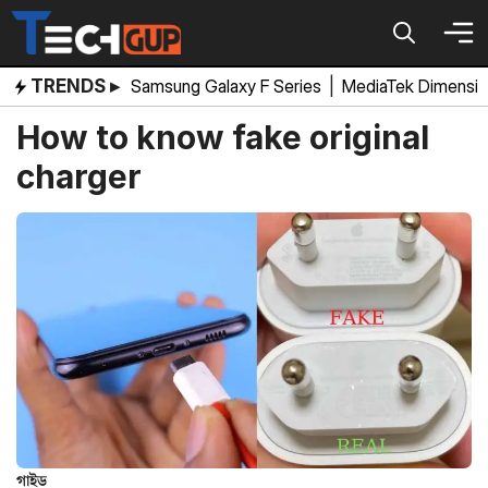
Skip
to
content
TRENDS ▸
Samsung Galaxy F Series
|
MediaTek Dimensi
How to know fake original
charger
গাইড