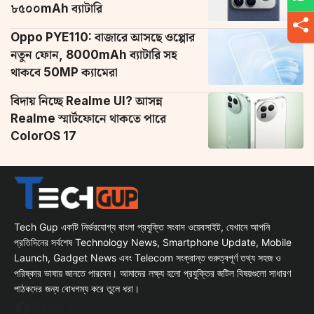
৮৫০০mAh ব্যাটারি
Oppo PYE110: বাজারে আসছে ওপ্পোর
নতুন ফোন, 8000mAh ব্যাটারি সহ
থাকবে 50MP ক্যামেরা
বিদায় নিচ্ছে Realme UI? আসন্ন
Realme স্মার্টফোনে থাকতে পারে
ColorOS 17
Tech Gup একটি নির্ভরযোগ্য বাংলা প্রযুক্তি সংবাদ ওয়েবসাইট, যেখানে আপনি
প্রতিদিনের সর্বশেষ Technology News, Smartphone Update, Mobile
Launch, Gadget News এবং Telecom সংক্রান্ত গুরুত্বপূর্ণ তথ্য সহজ ও
পরিষ্কার ভাষায় জানতে পারবেন। আমাদের লক্ষ্য হলো প্রযুক্তির জটিল বিষয়গুলো সাধারণ
পাঠকদের জন্য বোধগম্য করে তুলে ধরা।
Facebook
WhatsApp
Instagram
X