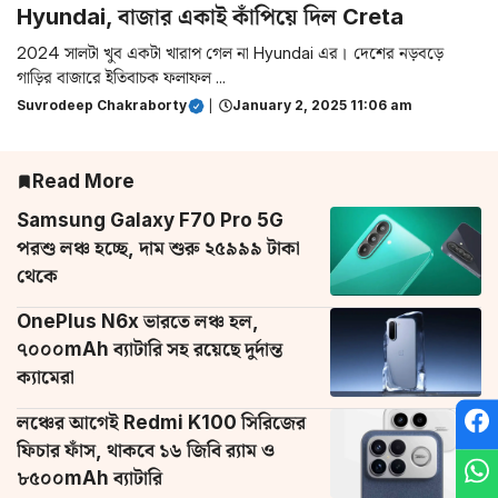
Hyundai, বাজার একাই কাঁপিয়ে দিল Creta
2024 সালটা খুব একটা খারাপ গেল না Hyundai এর। দেশের নড়বড়ে
গাড়ির বাজারে ইতিবাচক ফলাফল ...
Suvrodeep Chakraborty
|
January 2, 2025 11:06 am
Read More
Samsung Galaxy F70 Pro 5G
পরশু লঞ্চ হচ্ছে, দাম শুরু ২৫৯৯৯ টাকা
থেকে
OnePlus N6x ভারতে লঞ্চ হল,
৭০০০mAh ব্যাটারি সহ রয়েছে দুর্দান্ত
ক্যামেরা
লঞ্চের আগেই Redmi K100 সিরিজের
ফিচার ফাঁস, থাকবে ১৬ জিবি র‌্যাম ও
৮৫০০mAh ব্যাটারি