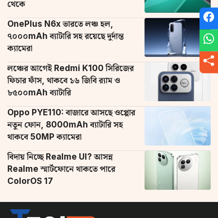
থেকে
OnePlus N6x ভারতে লঞ্চ হল,
৭০০০mAh ব্যাটারি সহ রয়েছে দুর্দান্ত
ক্যামেরা
লঞ্চের আগেই Redmi K100 সিরিজের
ফিচার ফাঁস, থাকবে ১৬ জিবি র‌্যাম ও
৮৫০০mAh ব্যাটারি
Oppo PYE110: বাজারে আসছে ওপ্পোর
নতুন ফোন, 8000mAh ব্যাটারি সহ
থাকবে 50MP ক্যামেরা
বিদায় নিচ্ছে Realme UI? আসন্ন
Realme স্মার্টফোনে থাকতে পারে
ColorOS 17