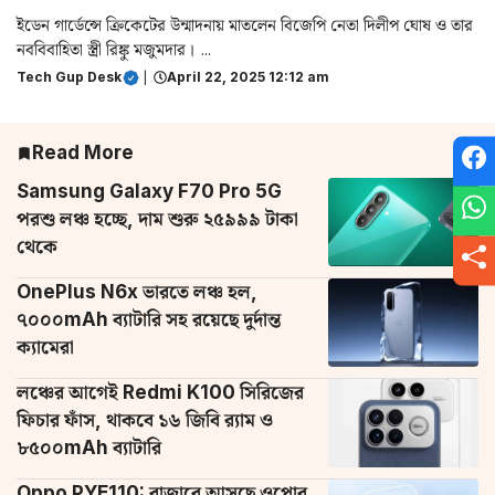
ইডেন গার্ডেন্সে ক্রিকেটের উন্মাদনায় মাতলেন বিজেপি নেতা দিলীপ ঘোষ ও তার
নববিবাহিতা স্ত্রী রিঙ্কু মজুমদার। ...
Tech Gup Desk
|
April 22, 2025 12:12 am
Read More
Samsung Galaxy F70 Pro 5G
পরশু লঞ্চ হচ্ছে, দাম শুরু ২৫৯৯৯ টাকা
থেকে
OnePlus N6x ভারতে লঞ্চ হল,
৭০০০mAh ব্যাটারি সহ রয়েছে দুর্দান্ত
ক্যামেরা
লঞ্চের আগেই Redmi K100 সিরিজের
ফিচার ফাঁস, থাকবে ১৬ জিবি র‌্যাম ও
৮৫০০mAh ব্যাটারি
Oppo PYE110: বাজারে আসছে ওপ্পোর