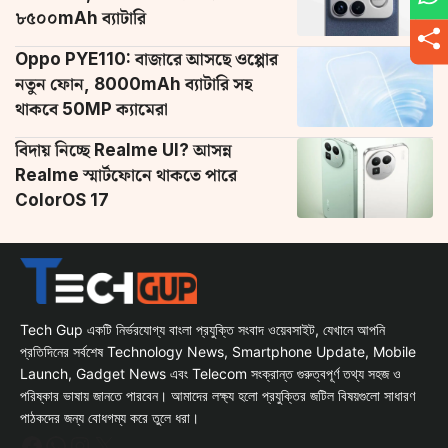
৮৫০০mAh ব্যাটারি
Oppo PYE110: বাজারে আসছে ওপ্পোর
নতুন ফোন, 8000mAh ব্যাটারি সহ
থাকবে 50MP ক্যামেরা
বিদায় নিচ্ছে Realme UI? আসন্ন
Realme স্মার্টফোনে থাকতে পারে
ColorOS 17
Tech Gup একটি নির্ভরযোগ্য বাংলা প্রযুক্তি সংবাদ ওয়েবসাইট, যেখানে আপনি
প্রতিদিনের সর্বশেষ Technology News, Smartphone Update, Mobile
Launch, Gadget News এবং Telecom সংক্রান্ত গুরুত্বপূর্ণ তথ্য সহজ ও
পরিষ্কার ভাষায় জানতে পারবেন। আমাদের লক্ষ্য হলো প্রযুক্তির জটিল বিষয়গুলো সাধারণ
পাঠকদের জন্য বোধগম্য করে তুলে ধরা।
Facebook
WhatsApp
Instagram
X