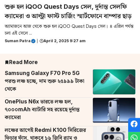
শুরু হল iQOO Quest Days সেল, দুর্দান্ত সেলফি
ক্যামেরা ও আল্ট্রা ফাস্ট চার্জিং স্মার্টফোনে বাম্পার ছাড়
অ্যামাজনে আজ থেকে শুরু হল iQOO Quest Days সেল। ৪ এপ্রিল পর্যন্ত
চলা এই সেলে ...
Suman Patra
|
April 2, 2025 9:27 am
Read More
Samsung Galaxy F70 Pro 5G
পরশু লঞ্চ হচ্ছে, দাম শুরু ২৫৯৯৯ টাকা
থেকে
OnePlus N6x ভারতে লঞ্চ হল,
৭০০০mAh ব্যাটারি সহ রয়েছে দুর্দান্ত
ক্যামেরা
লঞ্চের আগেই Redmi K100 সিরিজের
ফিচার ফাঁস, থাকবে ১৬ জিবি র‌্যাম ও