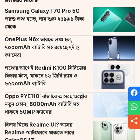
Read More
Samsung Galaxy F70 Pro 5G
পরশু লঞ্চ হচ্ছে, দাম শুরু ২৫৯৯৯ টাকা
থেকে
OnePlus N6x ভারতে লঞ্চ হল,
৭০০০mAh ব্যাটারি সহ রয়েছে দুর্দান্ত
ক্যামেরা
লঞ্চের আগেই Redmi K100 সিরিজের
ফিচার ফাঁস, থাকবে ১৬ জিবি র‌্যাম ও
৮৫০০mAh ব্যাটারি
Oppo PYE110: বাজারে আসছে ওপ্পোর
নতুন ফোন, 8000mAh ব্যাটারি সহ
থাকবে 50MP ক্যামেরা
বিদায় নিচ্ছে Realme UI? আসন্ন
Realme স্মার্টফোনে থাকতে পারে