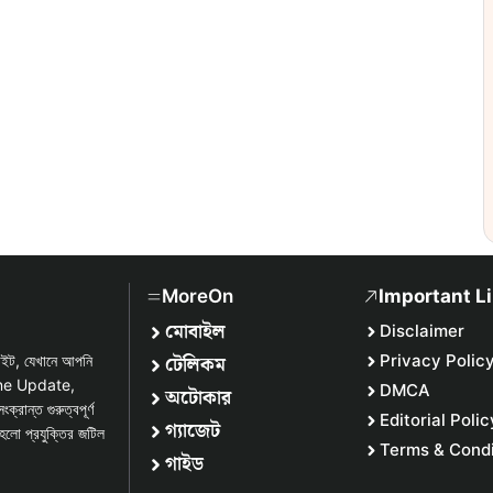
MoreOn
Important L
মোবাইল
Disclaimer
টেলিকম
Privacy Polic
সাইট, যেখানে আপনি
one Update,
DMCA
অটোকার
্ত গুরুত্বপূর্ণ
Editorial Polic
গ্যাজেট
হলো প্রযুক্তির জটিল
Terms & Condi
গাইড