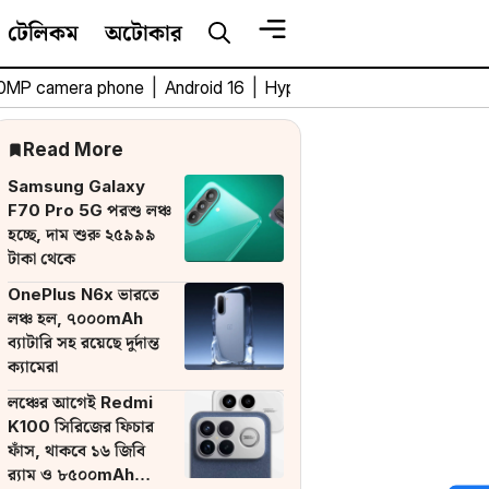
টেলিকম
অটোকার
0MP camera phone
|
Android 16
|
HyperOS 3
|
Bengali Tech 
Read More
Samsung Galaxy
F70 Pro 5G পরশু লঞ্চ
হচ্ছে, দাম শুরু ২৫৯৯৯
টাকা থেকে
OnePlus N6x ভারতে
লঞ্চ হল, ৭০০০mAh
ব্যাটারি সহ রয়েছে দুর্দান্ত
ক্যামেরা
লঞ্চের আগেই Redmi
K100 সিরিজের ফিচার
ফাঁস, থাকবে ১৬ জিবি
র‌্যাম ও ৮৫০০mAh