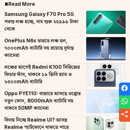
Read More
Samsung Galaxy F70 Pro 5G
পরশু লঞ্চ হচ্ছে, দাম শুরু ২৫৯৯৯ টাকা
থেকে
OnePlus N6x ভারতে লঞ্চ হল,
৭০০০mAh ব্যাটারি সহ রয়েছে দুর্দান্ত
ক্যামেরা
লঞ্চের আগেই Redmi K100 সিরিজের
ফিচার ফাঁস, থাকবে ১৬ জিবি র‌্যাম ও
৮৫০০mAh ব্যাটারি
Oppo PYE110: বাজারে আসছে ওপ্পোর
নতুন ফোন, 8000mAh ব্যাটারি সহ
থাকবে 50MP ক্যামেরা
বিদায় নিচ্ছে Realme UI? আসন্ন
Realme স্মার্টফোনে থাকতে পারে