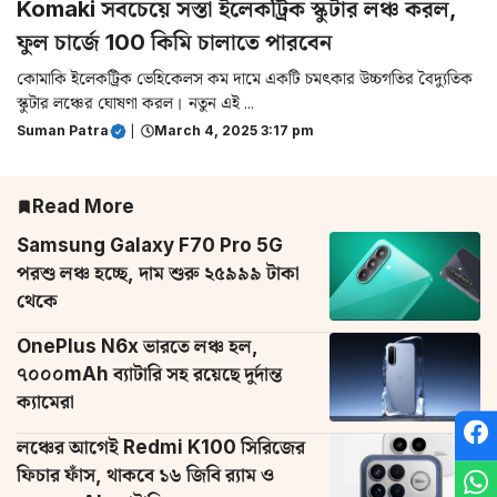
Komaki সবচেয়ে সস্তা ইলেকট্রিক স্কুটার লঞ্চ করল,
ফুল চার্জে 100 কিমি চালাতে পারবেন
কোমাকি ইলেকট্রিক ভেহিকেলস কম দামে একটি চমৎকার উচ্চগতির বৈদ্যুতিক
স্কুটার লঞ্চের ঘোষণা করল। নতুন এই ...
Suman Patra
|
March 4, 2025 3:17 pm
Read More
Samsung Galaxy F70 Pro 5G
পরশু লঞ্চ হচ্ছে, দাম শুরু ২৫৯৯৯ টাকা
থেকে
OnePlus N6x ভারতে লঞ্চ হল,
৭০০০mAh ব্যাটারি সহ রয়েছে দুর্দান্ত
ক্যামেরা
লঞ্চের আগেই Redmi K100 সিরিজের
ফিচার ফাঁস, থাকবে ১৬ জিবি র‌্যাম ও