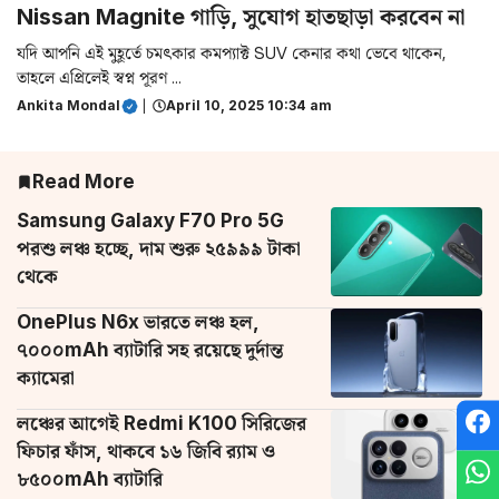
Nissan Magnite গাড়ি, সুযোগ হাতছাড়া করবেন না
যদি আপনি এই মুহূর্তে চমৎকার কমপ্যাক্ট SUV কেনার কথা ভেবে থাকেন,
তাহলে এপ্রিলেই স্বপ্ন পূরণ ...
Ankita Mondal
|
April 10, 2025 10:34 am
Read More
Samsung Galaxy F70 Pro 5G
পরশু লঞ্চ হচ্ছে, দাম শুরু ২৫৯৯৯ টাকা
থেকে
OnePlus N6x ভারতে লঞ্চ হল,
৭০০০mAh ব্যাটারি সহ রয়েছে দুর্দান্ত
ক্যামেরা
লঞ্চের আগেই Redmi K100 সিরিজের
ফিচার ফাঁস, থাকবে ১৬ জিবি র‌্যাম ও
৮৫০০mAh ব্যাটারি