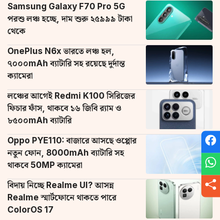
Samsung Galaxy F70 Pro 5G
পরশু লঞ্চ হচ্ছে, দাম শুরু ২৫৯৯৯ টাকা
থেকে
OnePlus N6x ভারতে লঞ্চ হল,
৭০০০mAh ব্যাটারি সহ রয়েছে দুর্দান্ত
ক্যামেরা
লঞ্চের আগেই Redmi K100 সিরিজের
ফিচার ফাঁস, থাকবে ১৬ জিবি র‌্যাম ও
৮৫০০mAh ব্যাটারি
Oppo PYE110: বাজারে আসছে ওপ্পোর
নতুন ফোন, 8000mAh ব্যাটারি সহ
থাকবে 50MP ক্যামেরা
বিদায় নিচ্ছে Realme UI? আসন্ন
Realme স্মার্টফোনে থাকতে পারে
ColorOS 17