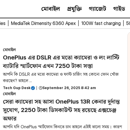
মোবাইল
প্রযুক্তি
গ্যাজেট
গাইড
ies
|
MediaTek Dimensity 6360 Apex
|
100W fast charging
|
5
মোবাইল
OnePlus এর DSLR এর মতো ক্যামেরা ও লং লাস্টি
ব্যাটারি স্মার্টফোন এখন 7250 টাকা সস্তা
আপনি কি DSLR এর মতো ক্যামেরা ও ফাস্ট চার্জিং সহ কোনো ফোন খোঁজ
করছেন? তাহলে ...
Tech Gup Desk
|
September 26, 2025 8:42 am
মোবাইল
সেরা ক্যামেরা সহ আসা OnePlus 13R কেনার দুর্দান্ত
সুযোগ, 2250 টাকা ডিসকাউন্ট সহ রয়েছে এক্সচেঞ্জ
অফার
আপনি যদি OnePlus স্মার্টফোন কিনতে চান তাহলে এটাই ভালো সময়। কারণ