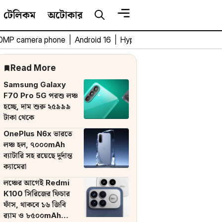
টেলিকম
অটোকার
0MP camera phone
|
Android 16
|
HyperOS 3
|
Bengali Tech 
Read More
Samsung Galaxy
F70 Pro 5G পরশু লঞ্চ
হচ্ছে, দাম শুরু ২৫৯৯৯
টাকা থেকে
OnePlus N6x ভারতে
লঞ্চ হল, ৭০০০mAh
ব্যাটারি সহ রয়েছে দুর্দান্ত
ক্যামেরা
লঞ্চের আগেই Redmi
K100 সিরিজের ফিচার
ফাঁস, থাকবে ১৬ জিবি
র‌্যাম ও ৮৫০০mAh