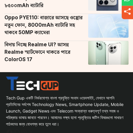
৮৫০০mAh ব্যাটারি
Oppo PYE110: বাজারে আসছে ওপ্পোর
নতুন ফোন, 8000mAh ব্যাটারি সহ
থাকবে 50MP ক্যামেরা
বিদায় নিচ্ছে Realme UI? আসন্ন
Realme স্মার্টফোনে থাকতে পারে
ColorOS 17
Tech Gup একটি নির্ভরযোগ্য বাংলা প্রযুক্তি সংবাদ ওয়েবসাইট, যেখানে আপনি
প্রতিদিনের সর্বশেষ Technology News, Smartphone Update, Mobile
Launch, Gadget News এবং Telecom সংক্রান্ত গুরুত্বপূর্ণ তথ্য সহজ ও
পরিষ্কার ভাষায় জানতে পারবেন। আমাদের লক্ষ্য হলো প্রযুক্তির জটিল বিষয়গুলো সাধারণ
পাঠকদের জন্য বোধগম্য করে তুলে ধরা।
Facebook
WhatsApp
Instagram
X