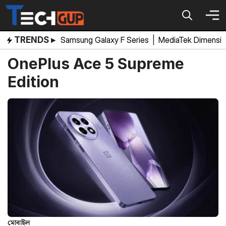
Skip
to
content
TRENDS ▸
Samsung Galaxy F Series
|
MediaTek Dimensi
OnePlus Ace 5 Supreme
Edition
মোবাইল