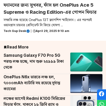
ফ্যানদের জন্য সুখবর, ফাঁস হল OnePlus Ace 5
Supreme ও Racing Edition-এর গোপন ফিচার
সম্প্রতি লঞ্চ হয়েছে OnePlus 13T ফ্ল্যাগশিপ স্মার্টফোন। এর পরপরই
ওয়ানপ্লাস চায়নার প্রেসিডেন্ট লি জিয়ে ঘোষণা ...
Tech Gup Desk
|
April 29, 2025 9:10 am
Read More
Samsung Galaxy F70 Pro 5G
পরশু লঞ্চ হচ্ছে, দাম শুরু ২৫৯৯৯ টাকা
থেকে
OnePlus N6x ভারতে লঞ্চ হল,
৭০০০mAh ব্যাটারি সহ রয়েছে দুর্দান্ত
ক্যামেরা
লঞ্চের আগেই Redmi K100 সিরিজের
ফিচার ফাঁস, থাকবে ১৬ জিবি র‌্যাম ও