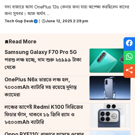
সদ্য বাজারে আসা OnePlus 13s কেনার জন্য যারা অপেক্ষা করছিলেন তাদের
জন্য সুখবর। আজ অর্থাৎ ...
Tech Gup Desk
|
June 12, 2025 2:29 pm
Read More
Samsung Galaxy F70 Pro 5G
পরশু লঞ্চ হচ্ছে, দাম শুরু ২৫৯৯৯ টাকা
থেকে
OnePlus N6x ভারতে লঞ্চ হল,
৭০০০mAh ব্যাটারি সহ রয়েছে দুর্দান্ত
ক্যামেরা
লঞ্চের আগেই Redmi K100 সিরিজের
ফিচার ফাঁস, থাকবে ১৬ জিবি র‌্যাম ও
৮৫০০mAh ব্যাটারি
Oppo PYE110: বাজারে আসছে ওপ্পোর