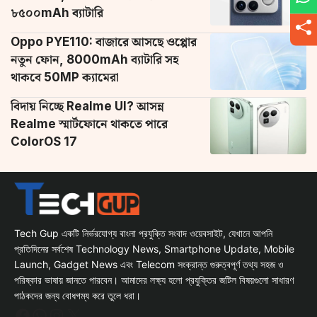
৮৫০০mAh ব্যাটারি
Oppo PYE110: বাজারে আসছে ওপ্পোর
নতুন ফোন, 8000mAh ব্যাটারি সহ
থাকবে 50MP ক্যামেরা
বিদায় নিচ্ছে Realme UI? আসন্ন
Realme স্মার্টফোনে থাকতে পারে
ColorOS 17
Tech Gup একটি নির্ভরযোগ্য বাংলা প্রযুক্তি সংবাদ ওয়েবসাইট, যেখানে আপনি
প্রতিদিনের সর্বশেষ Technology News, Smartphone Update, Mobile
Launch, Gadget News এবং Telecom সংক্রান্ত গুরুত্বপূর্ণ তথ্য সহজ ও
পরিষ্কার ভাষায় জানতে পারবেন। আমাদের লক্ষ্য হলো প্রযুক্তির জটিল বিষয়গুলো সাধারণ
পাঠকদের জন্য বোধগম্য করে তুলে ধরা।
Facebook
WhatsApp
Instagram
X