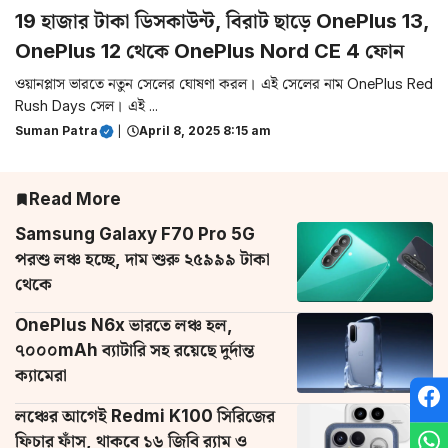
19 হাজার টাকা ডিসকাউন্ট, বিরাট ছাড়ে OnePlus 13,
OnePlus 12 থেকে OnePlus Nord CE 4 ফোন
ওয়ানপ্লাস ভারতে নতুন সেলের ঘোষণা করল। এই সেলের নাম OnePlus Red
Rush Days সেল। এই ...
Suman Patra
|
April 8, 2025 8:15 am
Read More
Samsung Galaxy F70 Pro 5G
পরশু লঞ্চ হচ্ছে, দাম শুরু ২৫৯৯৯ টাকা
থেকে
OnePlus N6x ভারতে লঞ্চ হল,
৭০০০mAh ব্যাটারি সহ রয়েছে দুর্দান্ত
ক্যামেরা
লঞ্চের আগেই Redmi K100 সিরিজের
ফিচার ফাঁস, থাকবে ১৬ জিবি র‌্যাম ও