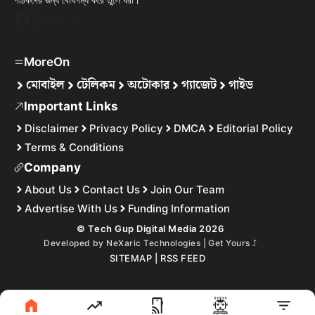
Facebook
WhatsApp
Instagram
X
MoreOn
মোবাইল
টেলিকম
অটোকার
গ্যাজেট
গাইড
Important Links
Disclaimer
Privacy Policy
DMCA
Editorial Policy
Terms & Conditions
Company
About Us
Contact Us
Join Our Team
Advertise With Us
Funding Information
© Tech Gup Digital Media 2026
Developed by
NeXaric Technologies | Get Yours
⤴︎
SITEMAP
|
RSS FEED