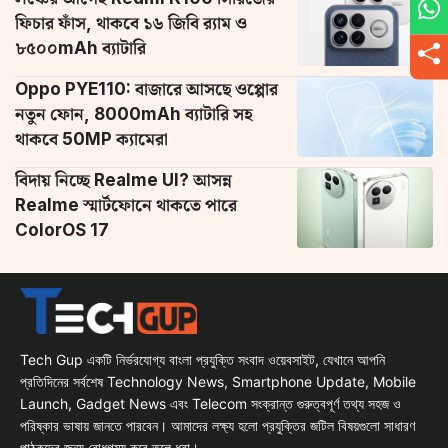
ফিচার ফাঁস, থাকবে ১৬ জিবি র‌্যাম ও
৮৫০০mAh ব্যাটারি
Oppo PYE110: বাজারে আসছে ওপ্পোর
নতুন ফোন, 8000mAh ব্যাটারি সহ
থাকবে 50MP ক্যামেরা
বিদায় নিচ্ছে Realme UI? আসন্ন
Realme স্মার্টফোনে থাকতে পারে
ColorOS 17
Tech Gup একটি নির্ভরযোগ্য বাংলা প্রযুক্তি সংবাদ ওয়েবসাইট, যেখানে আপনি
প্রতিদিনের সর্বশেষ Technology News, Smartphone Update, Mobile
Launch, Gadget News এবং Telecom সংক্রান্ত গুরুত্বপূর্ণ তথ্য সহজ ও
পরিষ্কার ভাষায় জানতে পারবেন। আমাদের লক্ষ্য হলো প্রযুক্তির জটিল বিষয়গুলো সাধারণ
পাঠকদের জন্য বোধগম্য করে তুলে ধরা।