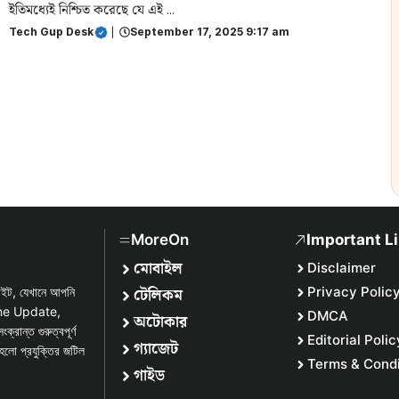
ইতিমধ্যেই নিশ্চিত করেছে যে এই ...
Tech Gup Desk
|
September 17, 2025 9:17 am
MoreOn
Important L
মোবাইল
Disclaimer
টেলিকম
Privacy Polic
সাইট, যেখানে আপনি
one Update,
DMCA
অটোকার
্ত গুরুত্বপূর্ণ
Editorial Polic
গ্যাজেট
হলো প্রযুক্তির জটিল
Terms & Condi
গাইড