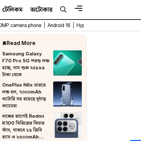
টেলিকম
অটোকার
0MP camera phone
|
Android 16
|
HyperOS 3
|
Bengali Tech 
Read More
Samsung Galaxy
F70 Pro 5G পরশু লঞ্চ
হচ্ছে, দাম শুরু ২৫৯৯৯
টাকা থেকে
OnePlus N6x ভারতে
লঞ্চ হল, ৭০০০mAh
ব্যাটারি সহ রয়েছে দুর্দান্ত
ক্যামেরা
লঞ্চের আগেই Redmi
K100 সিরিজের ফিচার
ফাঁস, থাকবে ১৬ জিবি
র‌্যাম ও ৮৫০০mAh