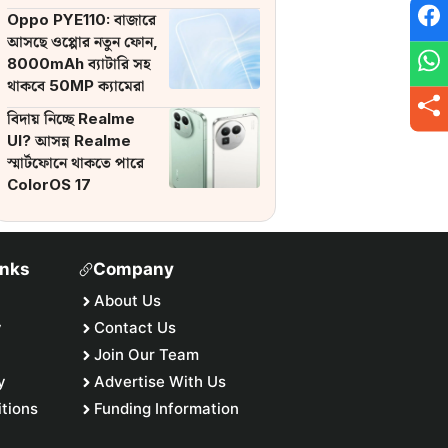
ব্যাটারি
Oppo PYE110: বাজারে
আসছে ওপ্পোর নতুন ফোন,
8000mAh ব্যাটারি সহ
থাকবে 50MP ক্যামেরা
বিদায় নিচ্ছে Realme
UI? আসন্ন Realme
স্মার্টফোনে থাকতে পারে
ColorOS 17
inks
Company
About Us
y
Contact Us
Join Our Team
y
Advertise With Us
tions
Funding Information