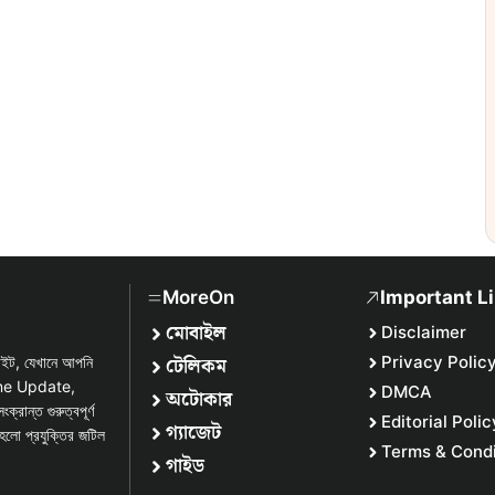
MoreOn
Important L
মোবাইল
Disclaimer
টেলিকম
Privacy Polic
সাইট, যেখানে আপনি
one Update,
DMCA
অটোকার
্ত গুরুত্বপূর্ণ
Editorial Polic
গ্যাজেট
হলো প্রযুক্তির জটিল
Terms & Condi
গাইড