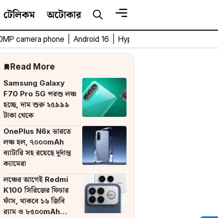
টেলিকম
অটোকার
0MP camera phone
|
Android 16
|
HyperOS 3
|
Bengali Tech 
Read More
Samsung Galaxy
F70 Pro 5G পরশু লঞ্চ
হচ্ছে, দাম শুরু ২৫৯৯৯
টাকা থেকে
OnePlus N6x ভারতে
লঞ্চ হল, ৭০০০mAh
ব্যাটারি সহ রয়েছে দুর্দান্ত
ক্যামেরা
লঞ্চের আগেই Redmi
K100 সিরিজের ফিচার
ফাঁস, থাকবে ১৬ জিবি
র‌্যাম ও ৮৫০০mAh