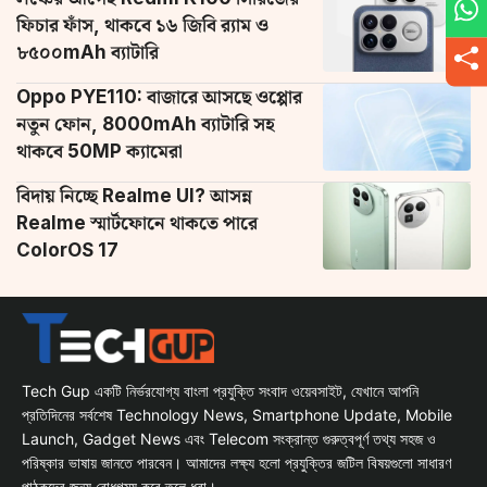
ফিচার ফাঁস, থাকবে ১৬ জিবি র‌্যাম ও
৮৫০০mAh ব্যাটারি
Oppo PYE110: বাজারে আসছে ওপ্পোর
নতুন ফোন, 8000mAh ব্যাটারি সহ
থাকবে 50MP ক্যামেরা
বিদায় নিচ্ছে Realme UI? আসন্ন
Realme স্মার্টফোনে থাকতে পারে
ColorOS 17
Tech Gup একটি নির্ভরযোগ্য বাংলা প্রযুক্তি সংবাদ ওয়েবসাইট, যেখানে আপনি
প্রতিদিনের সর্বশেষ Technology News, Smartphone Update, Mobile
Launch, Gadget News এবং Telecom সংক্রান্ত গুরুত্বপূর্ণ তথ্য সহজ ও
পরিষ্কার ভাষায় জানতে পারবেন। আমাদের লক্ষ্য হলো প্রযুক্তির জটিল বিষয়গুলো সাধারণ
পাঠকদের জন্য বোধগম্য করে তুলে ধরা।