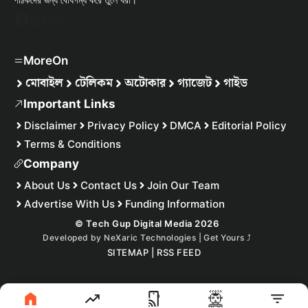
Facebook
WhatsApp
Instagram
X
MoreOn
মোবাইল
টেলিকম
অটোকার
গ্যাজেট
গাইড
Important Links
Disclaimer
Privacy Policy
DMCA
Editorial Policy
Terms & Conditions
Company
About Us
Contact Us
Join Our Team
Advertise With Us
Funding Information
© Tech Gup Digital Media 2026
Developed by
NeXaric Technologies | Get Yours
⤴︎
SITEMAP
|
RSS FEED