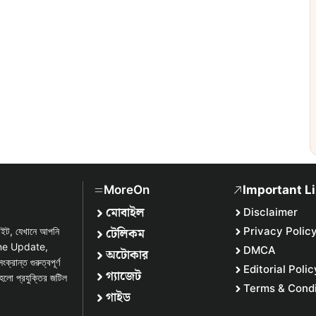
MoreOn
Important L
মোবাইল
Disclaimer
টেলিকম
Privacy Polic
সাইট, যেখানে আপনি
one Update,
DMCA
অটোকার
্ত গুরুত্বপূর্ণ
Editorial Polic
গ্যাজেট
হলো প্রযুক্তির জটিল
Terms & Condi
গাইড