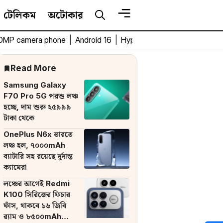
টেলিকম
অটোকার
0MP camera phone
|
Android 16
|
HyperOS 3
|
Bengali Tech 
Read More
Samsung Galaxy
F70 Pro 5G পরশু লঞ্চ
হচ্ছে, দাম শুরু ২৫৯৯৯
টাকা থেকে
OnePlus N6x ভারতে
লঞ্চ হল, ৭০০০mAh
ব্যাটারি সহ রয়েছে দুর্দান্ত
ক্যামেরা
লঞ্চের আগেই Redmi
K100 সিরিজের ফিচার
ফাঁস, থাকবে ১৬ জিবি
র‌্যাম ও ৮৫০০mAh