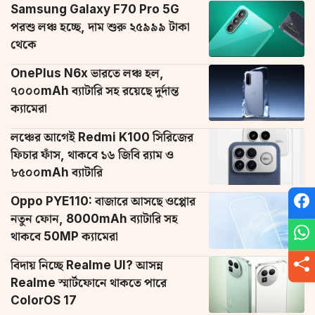
Samsung Galaxy F70 Pro 5G
পরশু লঞ্চ হচ্ছে, দাম শুরু ২৫৯৯৯ টাকা
থেকে
OnePlus N6x ভারতে লঞ্চ হল,
৭০০০mAh ব্যাটারি সহ রয়েছে দুর্দান্ত
ক্যামেরা
লঞ্চের আগেই Redmi K100 সিরিজের
ফিচার ফাঁস, থাকবে ১৬ জিবি র‌্যাম ও
৮৫০০mAh ব্যাটারি
Oppo PYE110: বাজারে আসছে ওপ্পোর
নতুন ফোন, 8000mAh ব্যাটারি সহ
থাকবে 50MP ক্যামেরা
বিদায় নিচ্ছে Realme UI? আসন্ন
Realme স্মার্টফোনে থাকতে পারে
ColorOS 17