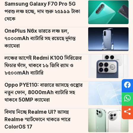
Samsung Galaxy F70 Pro 5G
পরশু লঞ্চ হচ্ছে, দাম শুরু ২৫৯৯৯ টাকা
থেকে
OnePlus N6x ভারতে লঞ্চ হল,
৭০০০mAh ব্যাটারি সহ রয়েছে দুর্দান্ত
ক্যামেরা
লঞ্চের আগেই Redmi K100 সিরিজের
ফিচার ফাঁস, থাকবে ১৬ জিবি র‌্যাম ও
৮৫০০mAh ব্যাটারি
Oppo PYE110: বাজারে আসছে ওপ্পোর
নতুন ফোন, 8000mAh ব্যাটারি সহ
থাকবে 50MP ক্যামেরা
বিদায় নিচ্ছে Realme UI? আসন্ন
Realme স্মার্টফোনে থাকতে পারে
ColorOS 17