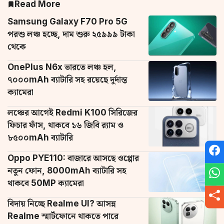
Read More
Samsung Galaxy F70 Pro 5G
পরশু লঞ্চ হচ্ছে, দাম শুরু ২৫৯৯৯ টাকা
থেকে
OnePlus N6x ভারতে লঞ্চ হল,
৭০০০mAh ব্যাটারি সহ রয়েছে দুর্দান্ত
ক্যামেরা
লঞ্চের আগেই Redmi K100 সিরিজের
ফিচার ফাঁস, থাকবে ১৬ জিবি র‌্যাম ও
৮৫০০mAh ব্যাটারি
Oppo PYE110: বাজারে আসছে ওপ্পোর
নতুন ফোন, 8000mAh ব্যাটারি সহ
থাকবে 50MP ক্যামেরা
বিদায় নিচ্ছে Realme UI? আসন্ন
Realme স্মার্টফোনে থাকতে পারে