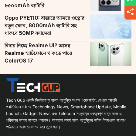
৮৫০০mAh ব্যাটারি
Oppo PYE110: বাজারে আসছে ওপ্পোর
নতুন ফোন, 8000mAh ব্যাটারি সহ
থাকবে 50MP ক্যামেরা
বিদায় নিচ্ছে Realme UI? আসন্ন
Realme স্মার্টফোনে থাকতে পারে
ColorOS 17
Tech Gup একটি নির্ভরযোগ্য বাংলা প্রযুক্তি সংবাদ ওয়েবসাইট, যেখানে আপনি
প্রতিদিনের সর্বশেষ Technology News, Smartphone Update, Mobile
Launch, Gadget News এবং Telecom সংক্রান্ত গুরুত্বপূর্ণ তথ্য সহজ ও
পরিষ্কার ভাষায় জানতে পারবেন। আমাদের লক্ষ্য হলো প্রযুক্তির জটিল বিষয়গুলো সাধারণ
পাঠকদের জন্য বোধগম্য করে তুলে ধরা।
Facebook
WhatsApp
Instagram
X