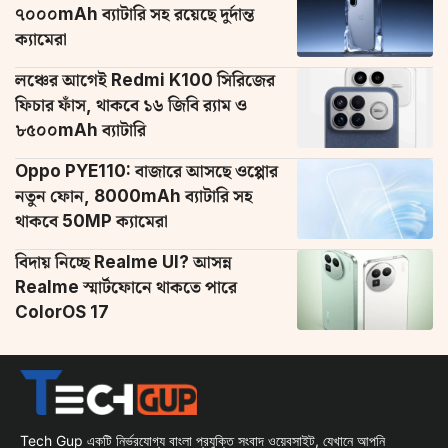
৭০০০mAh ব্যাটারি সহ রয়েছে দুর্দান্ত
ক্যামেরা
লঞ্চের আগেই Redmi K100 সিরিজের
ফিচার ফাঁস, থাকবে ১৬ জিবি র‌্যাম ও
৮৫০০mAh ব্যাটারি
Oppo PYE110: বাজারে আসছে ওপ্পোর
নতুন ফোন, 8000mAh ব্যাটারি সহ
থাকবে 50MP ক্যামেরা
বিদায় নিচ্ছে Realme UI? আসন্ন
Realme স্মার্টফোনে থাকতে পারে
ColorOS 17
Tech Gup একটি নির্ভরযোগ্য বাংলা প্রযুক্তি সংবাদ ওয়েবসাইট, যেখানে আপনি