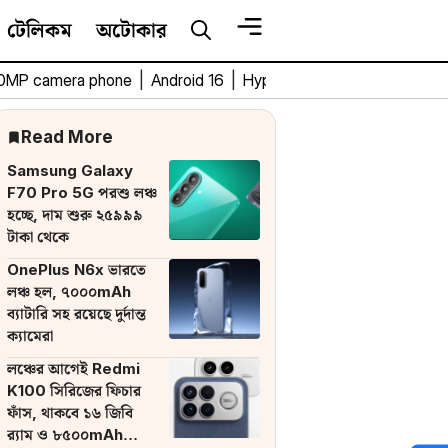
টেলিকম
অটোকার
0MP camera phone
|
Android 16
|
HyperOS 3
|
Bengali Tech 
Read More
Samsung Galaxy
F70 Pro 5G পরশু লঞ্চ
হচ্ছে, দাম শুরু ২৫৯৯৯
টাকা থেকে
OnePlus N6x ভারতে
লঞ্চ হল, ৭০০০mAh
ব্যাটারি সহ রয়েছে দুর্দান্ত
ক্যামেরা
লঞ্চের আগেই Redmi
K100 সিরিজের ফিচার
ফাঁস, থাকবে ১৬ জিবি
র‌্যাম ও ৮৫০০mAh