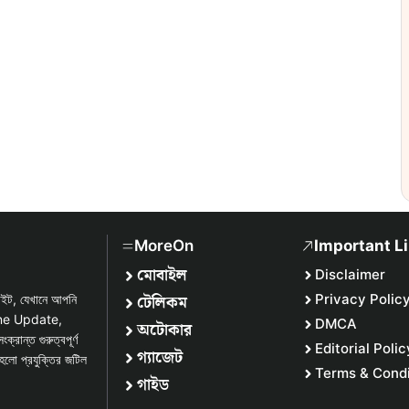
MoreOn
Important L
মোবাইল
Disclaimer
টেলিকম
Privacy Polic
সাইট, যেখানে আপনি
one Update,
DMCA
অটোকার
্ত গুরুত্বপূর্ণ
Editorial Polic
গ্যাজেট
হলো প্রযুক্তির জটিল
Terms & Condi
গাইড